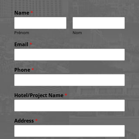
Name
*
Prénom
Nom
Email
*
Phone
*
Hotel/Project Name
*
Address
*