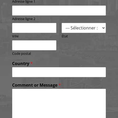
Adresse ligne 1
Adresse ligne 2
Ville
État
Code postal
Country
*
Comment or Message
*